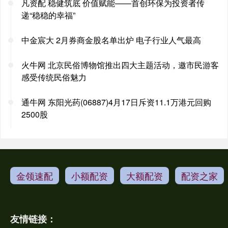
凡资配 稳健筑底 价值赋能——首创环保为投资者传
递“稳稳的幸福”
中金宸大 2月券商金股名单出炉 电子行业人气最高
火牛网 北京民俗博物馆推出四大主题活动，邀市民游客
感受传统民俗魅力
通牛网 东阳光药(06887)4月17日斥资11.1万港元回购
2500股
金领速配
小额配资
大额配资
配资之家
友情链接：