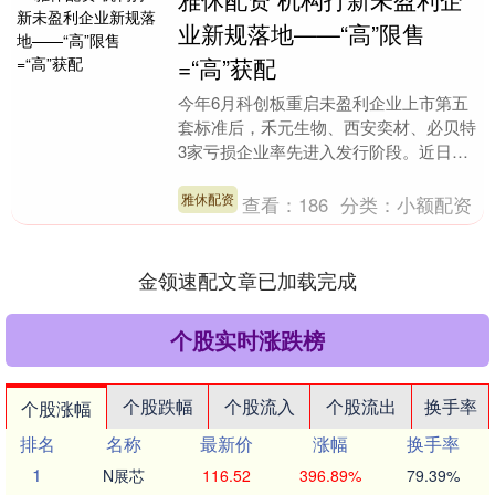
业新规落地——“高”限售
=“高”获配
今年6月科创板重启未盈利企业上市第五
套标准后，禾元生物、西安奕材、必贝特
3家亏损企业率先进入发行阶段。近日雅
休配资，这3家企业陆续披露中签结果。
作为首批在网下发....
雅休配资
查看：
186
分类：
小额配资
金领速配文章已加载完成
个股实时涨跌榜
个股跌幅
个股流入
个股流出
换手率
个股涨幅
排名
名称
最新价
涨幅
换手率
1
N展芯
116.52
396.89%
79.39%